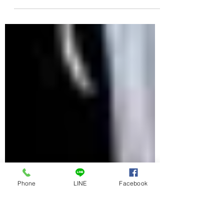
นอนตกหมอน
Phone
LINE
Facebook