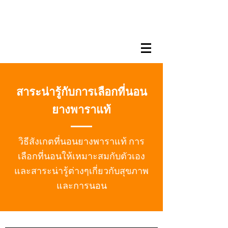
สาระน่ารู้กับการเลือกที่นอน
ยางพาราแท้
วิธีสังเกตที่นอนยางพาราแท้ การ
เลือกที่นอนให้เหมาะสมกับตัวเอง
และสาระน่ารู้ต่างๆเกี่ยวกับสุขภาพ
และการนอน